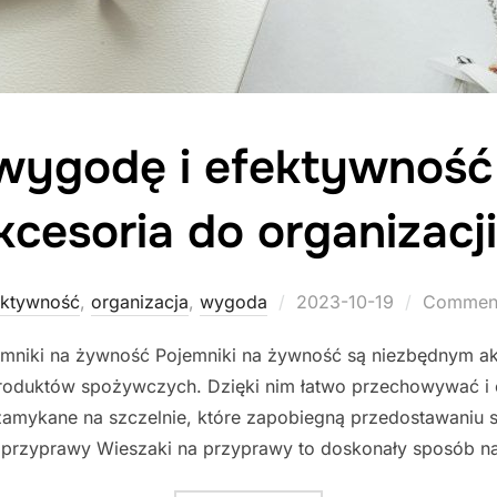
wygodę i efektywność
kcesoria do organizacji
Posted
ektywność
,
organizacja
,
wygoda
2023-10-19
Comment
on
mniki na żywność Pojemniki na żywność są niezbędnym a
roduktów spożywczych. Dzięki nim łatwo przechowywać i 
zamykane na szczelnie, które zapobiegną przedostawaniu si
 przyprawy Wieszaki na przyprawy to doskonały sposób n