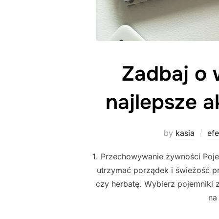
Zadbaj o 
najlepsze a
by
kasia
ef
1. Przechowywanie żywności Poje
utrzymać porządek i świeżość p
czy herbatę. Wybierz pojemniki 
na