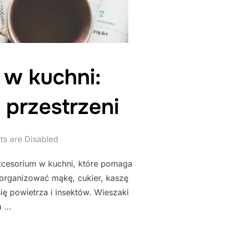
 w kuchni:
 przestrzeni
s are Disabled
kcesorium w kuchni, które pomaga
organizować mąkę, cukier, kaszę
ę powietrza i insektów. Wieszaki
a …