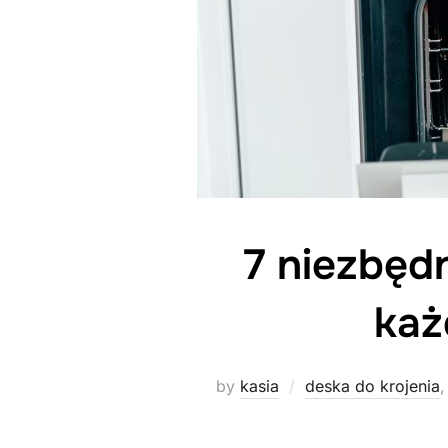
7 niezbęd
każ
by
kasia
deska do krojenia