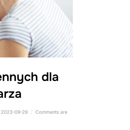
ennych dla
arza
Posted
2023-09-29
Comments are
on