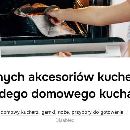
nych akcesoriów kuch
dego domowego kuch
,
domowy kucharz
,
garnki
,
noże
,
przybory do gotowania
Disabled