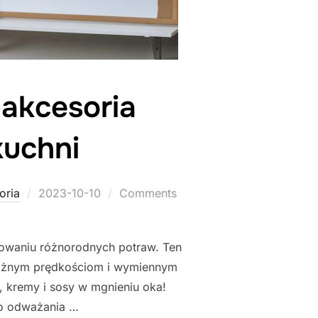
 akcesoria
uchni
Posted
oria
2023-10-10
Comments
on
towaniu różnorodnych potraw. Ten
 różnym prędkościom i wymiennym
, kremy i sosy w mgnieniu oka!
go odważania …