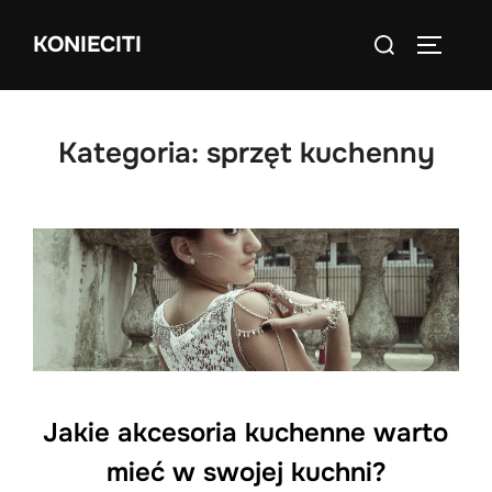
Skip
Search
KONIECITI
to
TOGGLE
for:
content
Kategoria:
sprzęt kuchenny
Jakie akcesoria kuchenne warto
mieć w swojej kuchni?