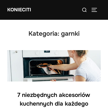
Skip
Search
KONIECITI
to
TOGGLE
for:
content
Kategoria:
garnki
7 niezbędnych akcesoriów
kuchennych dla każdego