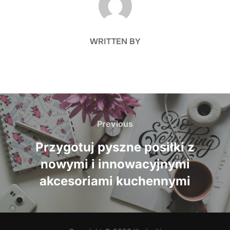
WRITTEN BY
Nawigacja
wpisu
Previous
Previous
Przygotuj pyszne posiłki z
nowymi i innowacyjnymi
akcesoriami kuchennymi