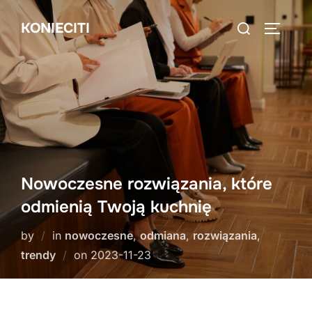
Skip
Search
KONIECITI
to
TOGGLE
for:
content
Nowoczesne rozwiązania, które
odmienią Twoją kuchnię
by
in
nowoczesne
,
odmiana
,
rozwiązania
,
Posted
trendy
on
2023-11-23
on